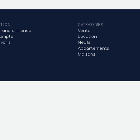
ATION
CATÉGORIES
er une annonce
Vente
ompte
Location
voris
Neufs
Appartements
Maisons