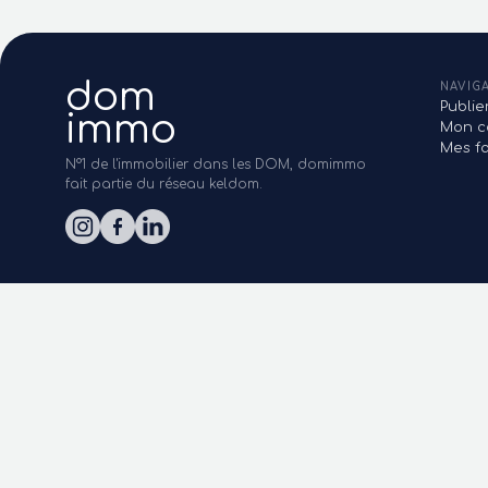
dom
NAVIG
Publi
immo
Mon c
Mes fa
N°1 de l'immobilier dans les DOM, domimmo
fait partie du réseau keldom.