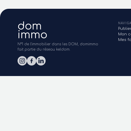
dom
NAVIG
Publi
immo
Mon c
Mes fa
N°1 de l'immobilier dans les DOM, domimmo
fait partie du réseau keldom.