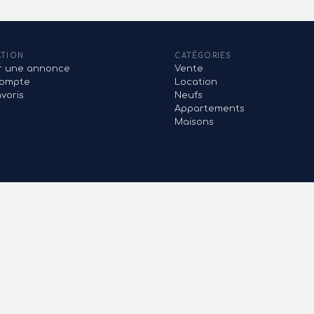
ATION
CATÉGORIES
er une annonce
Vente
ompte
Location
voris
Neufs
Appartements
Maisons