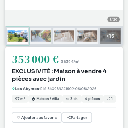
1
/
20
+
15
353 000 €
3 639 €
/m²
EXCLUSIVITÉ : Maison à vendre 4
pièces avec jardin
Les Abymes
Réf.
340939241602
06/08/2026
97
m²
🏠
Maison / Villa
🛏
3
ch.
4
pièces
🛁
1
♡
Ajouter aux favoris
Partager