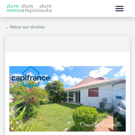
dom
dom
dom
immo
emploi
auto
← Retour aux résultats