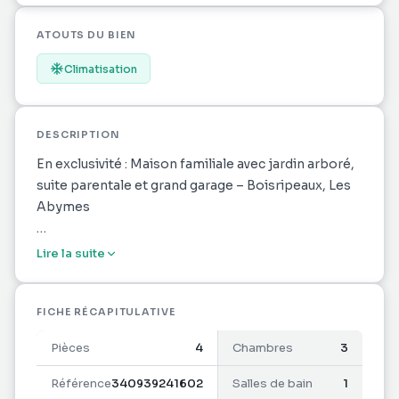
ATOUTS DU BIEN
Climatisation
DESCRIPTION
En exclusivité : Maison familiale avec jardin arboré,
suite parentale et grand garage – Boisripeaux, Les
Abymes
Située dans le secteur de Boisripeaux Dothémare
Lire la suite
aux Abymes, cette maison de 96,6 m² offre un
cadre de vie agréable, idéal pour une famille à la
recherche d'espace, de fonctionnalité et de
FICHE RÉCAPITULATIVE
confort au quotidien.
Pièces
4
Chambres
3
Dès l'entrée, vous découvrirez une belle pièce de
Référence
340939241602
Salles de bain
1