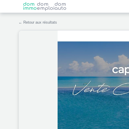
dom
dom
dom
immo
emploi
auto
← Retour aux résultats