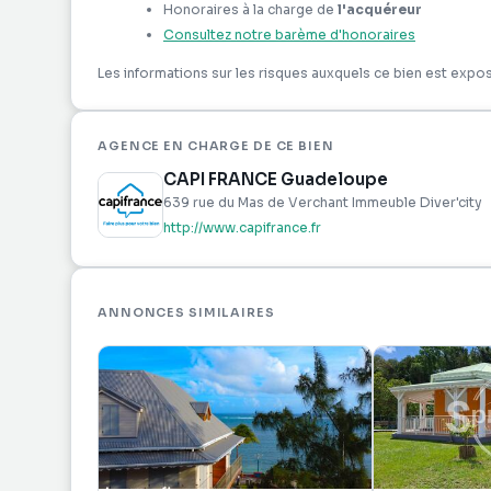
Honoraires à la charge de
l'acquéreur
Consultez notre barème d'honoraires
Construction de 2019 sous décennales encore valab
Architecture signée par un architecte DPLG ;
Les informations sur les risques auxquels ce bien est expos
Construction en béton ;
Charpente traditionnelle ;
AGENCE EN CHARGE DE CE BIEN
Toiture isolée ;
CAPI FRANCE Guadeloupe
Menuiseries aluminium ;
639 rue du Mas de Verchant Immeuble Diver'city
Volets roulants électriques ;
http://www.capifrance.fr
Portail motorisé ;
Climatisation dans les quatre suites ;
Citerne tampon raccordée au réseau ;
Cabanon de rangement ;
ANNONCES SIMILAIRES
Plus de 100 m² de stationnement privatif ;
Terrain entièrement clôturé.
Actuellement exploitée en location saisonnière, c