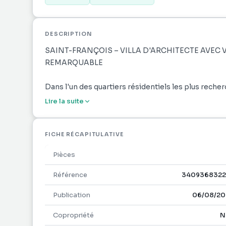
DESCRIPTION
SAINT-FRANÇOIS – VILLA D'ARCHITECTE AVEC V
REMARQUABLE
Dans l'un des quartiers résidentiels les plus rech
golf international, de la marina, des plages et des
Lire la suite
2019 conjugue avec harmonie prestations haut de 
Implantée sur un superbe terrain paysagé de 1 181 
FICHE RÉCAPITULATIVE
sans vis-à-vis, offrant une agréable vue mer dès l
Pièces
depuis l'étage.
Référence
3409368322
Développant 155 m² habitables et plus de 255 m² de 
Publication
06/08/20
vendue entièrement meublée séduit immédiatement 
Copropriété
N
Le cœur de la maison s'articule autour d'un magni