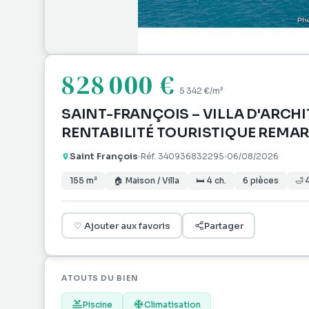
828 000 €
5 342 €
/m²
SAINT-FRANÇOIS – VILLA D'ARCHIT
RENTABILITÉ TOURISTIQUE REMA
Saint François
Réf.
340936832295
06/08/2026
155
m²
🏠
Maison / Villa
🛏
4
ch.
6
pièces
🛁
♡
Ajouter aux favoris
Partager
ATOUTS DU BIEN
Piscine
Climatisation