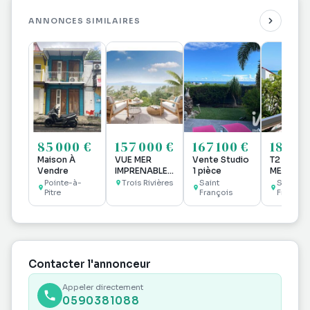
ANNONCES SIMILAIRES
85 000 €
157 000 €
167 100 €
180 00
Maison À
VUE MER
Vente Studio
T2 DUPLE
Vendre
IMPRENABLE -
1 pièce
MEUBLE D
A VENDRE
M2 VUE
Pointe-à-
Trois Rivières
Saint
Saint
Pitre
Studio à Trois
François
MARINA 
François
Rivières
GOLF AV
SD'EAU
Contacter l'annonceur
Appeler directement
0590381088