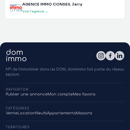
AGENCE IMMO CONSEIL Jarry
Voir l'agence →
dom
immo
N°1 de l'immobilier dans les DOM, domimmo fait partie du réseau
keldom.
NAVIGATION
Publier une annonce
Mon compte
Mes favoris
CATÉGORIES
Vente
Location
Neufs
Appartements
Maisons
TERRITOIRES