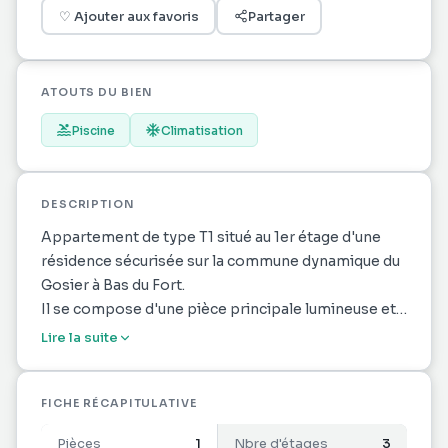
♡
Ajouter aux favoris
Partager
ATOUTS DU BIEN
Piscine
Climatisation
DESCRIPTION
Appartement de type T1 situé au 1er étage d'une
résidence sécurisée sur la commune dynamique du
Gosier à Bas du Fort.
Il se compose d'une pièce principale lumineuse et
climatisée, d'une belle terrasse avec cuisine
Lire la suite
extérieur, un dégagement donnant accès à une salle
d'eau avec WC.
La résidence possède une grande piscine centrale
FICHE RÉCAPITULATIVE
et donne un accès direct à la plage.
Pièces
1
Nbre d'étages
3