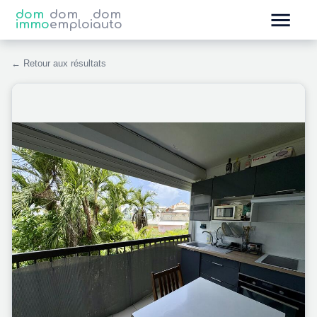
dom
dom
dom
immo
emploi
auto
← Retour aux résultats