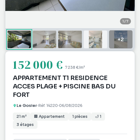
1
/
7
+
2
152 000 €
7 238 €
/m²
APPARTEMENT T1 RESIDENCE
ACCES PLAGE + PISCINE BAS DU
FORT
Le Gosier
Réf.
14220
06/08/2026
21
m²
🏢
Appartement
1
pièces
🛁
1
3
étages