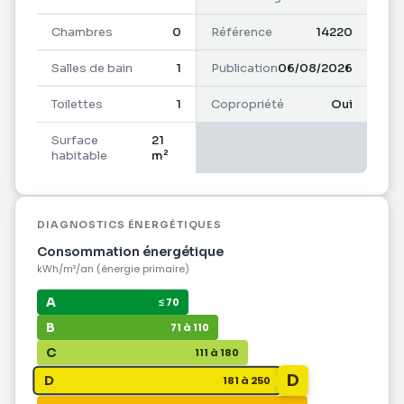
Vous l'aurez compris, cet appartement est idéal
pour un investissement locatif ou pour un premier
Chambres
0
Référence
14220
achat.
Salles de bain
1
Publication
06/08/2026
Ne tardez pas pour programmer votre visite !
Toilettes
1
Copropriété
Oui
Surface
21
habitable
m²
DIAGNOSTICS ÉNERGÉTIQUES
Consommation énergétique
kWh/m²/an (énergie primaire)
A
≤ 70
B
71 à 110
C
111 à 180
D
D
181 à 250