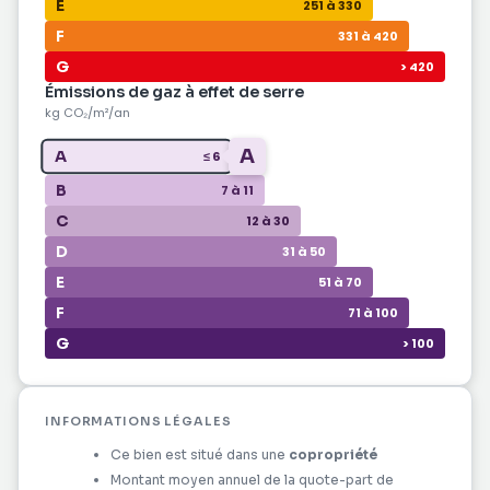
E
251 à 330
F
331 à 420
G
> 420
Émissions de gaz à effet de serre
kg CO₂/m²/an
A
A
≤ 6
B
7 à 11
C
12 à 30
D
31 à 50
E
51 à 70
F
71 à 100
G
> 100
INFORMATIONS LÉGALES
Ce bien est situé dans une
copropriété
Montant moyen annuel de la quote-part de