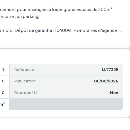
acement pour enseigne ,à louer grand espace de 200m²
nitaire , un parking;
/mois ; Dépôt de garantie : 10400€ ; Honoraires d'agence :
ristie au 0690.098.098 pour une future visite !!!
5
Référence
LL77329
0
Publication
06/08/2026
0
Copropriété
Non
m²