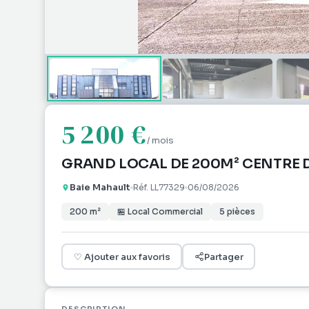
5 200 €
/ mois
GRAND LOCAL DE 200M² CENTRE D
Baie Mahault
Réf.
LL77329
06/08/2026
200
m²
🏪
Local Commercial
5
pièces
♡
Ajouter aux favoris
Partager