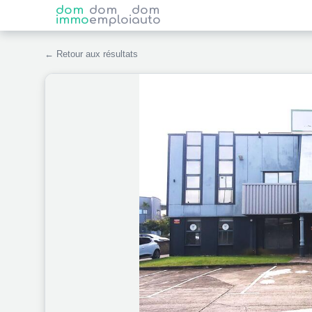
dom
dom
dom
immo
emploi
auto
← Retour aux résultats