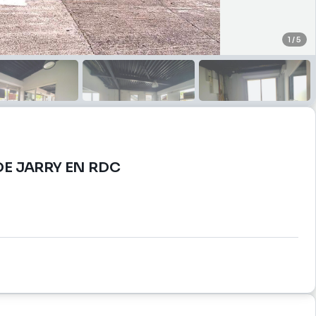
1
/
5
E JARRY EN RDC