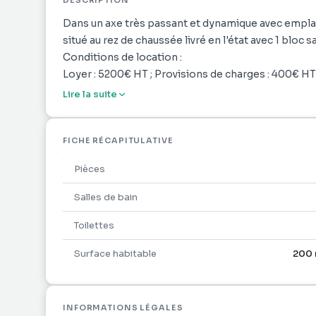
DESCRIPTION
Dans un axe très passant et dynamique avec empl
situé au rez de chaussée livré en l'état avec 1 bloc sa
Conditions de location :
Loyer : 5200€ HT ; Provisions de charges : 400€ HT
9360 € ; Bail notarié : 800€
Lire la suite
N 'hésitez plus contactez votre agent immobilier Ch
FICHE RÉCAPITULATIVE
Pièces
Salles de bain
Toilettes
Surface habitable
200 
INFORMATIONS LÉGALES