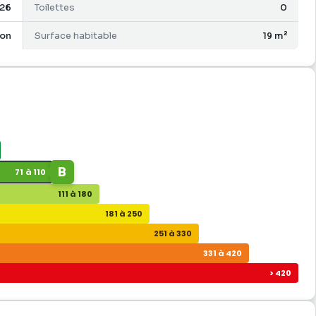
26
Toilettes
0
on
Surface habitable
19 m²
B
71 à 110
111 à 180
181 à 250
251 à 330
331 à 420
> 420