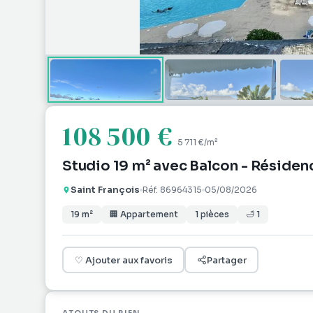
108 500 €
5 711 €
/m²
Studio 19 m² avec Balcon - Réside
Saint François
Réf.
86964315
05/08/2026
19
m²
🏢
Appartement
1
pièces
🛁
1
♡
Ajouter aux favoris
Partager