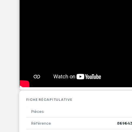
petite restauration. Un lieu où il fait bon vivre, q
Actuellement exploité en location saisonnière, le 
revenus locatifs intéressants. Il représente ainsi 
Quelques informations clés :
Nombre de lots de la copropriété : 51
Charges de copropriété (budget prévisionnel 2025 
2280 € soit 190€ par mois.
Taxe foncière : 820€
Les informations sur les risques auxquels ce bien 
georisques.gouv.fr
FICHE RÉCAPITULATIVE
Pièces
Référence
869643