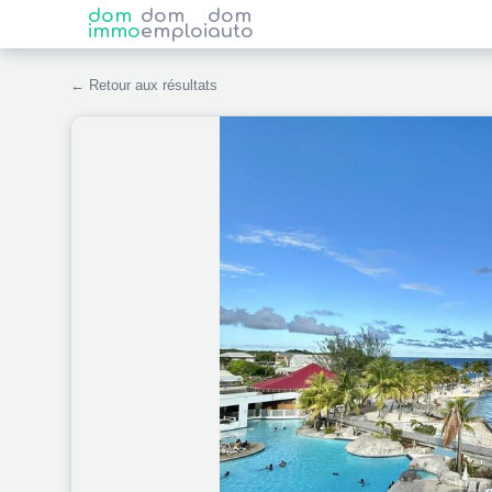
dom
dom
dom
immo
emploi
auto
← Retour aux résultats