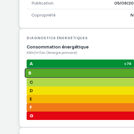
Publication
05/08/20
Copropriété
N
DIAGNOSTICS ÉNERGÉTIQUES
Consommation énergétique
kWh/m²/an (énergie primaire)
A
≤ 70
B
C
D
E
F
G