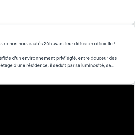
ir nos nouveautés 24h avant leur diffusion officielle !
éficie d'un environnement privilégié, entre douceur des
 étage d'une résidence, il séduit par sa luminosité, sa
spose d'une kitchenette discrètement intégrée dans un
er, placards). Vous y trouverez aussi un espace bureau et des
emplacement prévu pour une machine à laver et une cuve
cadre verdoyant en fait un véritable atout. De plus, la
ne, accès direct à la plage, salle de sport, boutiques et