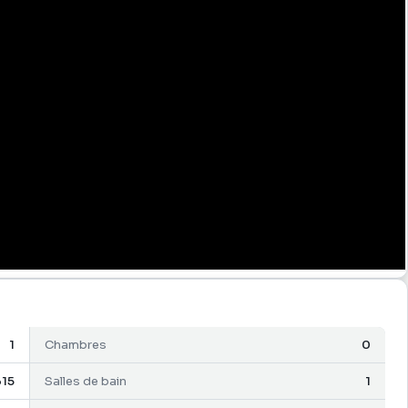
ue ce soit pour des vacances ou pour une résidence secondaire.
studio bénéficie d'un bon taux de remplissage et génère des
une belle opportunité pour un investissement clé en main.
pour eau, électricité, jardin et ménage des communs) :
est exposé sont disponibles sur le site Géorisques
1
Chambres
0
15
Salles de bain
1