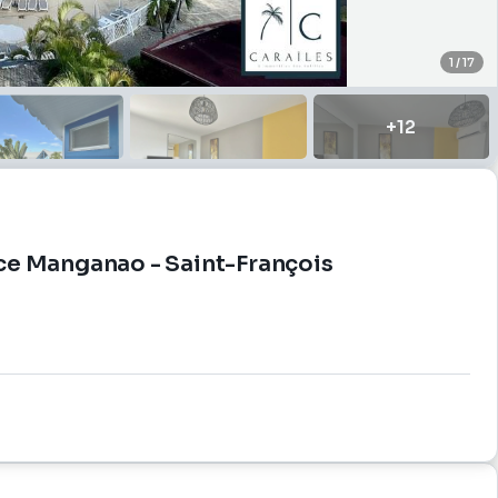
1
/
17
+
12
nce Manganao - Saint-François