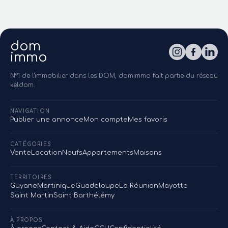
dom
immo
N°1 de l'immobilier dans les DOM, domimmo fait partie du réseau
keldom.
NAVIGATION
Publier une annonce
Mon compte
Mes favoris
CATÉGORIES
Vente
Location
Neufs
Appartements
Maisons
TERRITOIRES
Guyane
Martinique
Guadeloupe
La Réunion
Mayotte
Saint Martin
Saint Barthélémy
À PROPOS