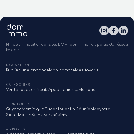
dom
immo
N°1 de l'immobilier dans les DOM, domimmo fait partie du réseau
keldom.
NAVIGATION
Publier une annonce
Mon compte
Mes favoris
CATÉGORIES
Vente
Location
Neufs
Appartements
Maisons
TERRITOIRES
Guyane
Martinique
Guadeloupe
La Réunion
Mayotte
Saint Martin
Saint Barthélémy
À PROPOS