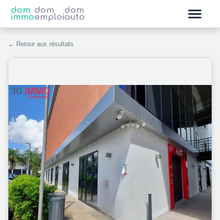
dom
dom
dom
immo
emploi
auto
← Retour aux résultats