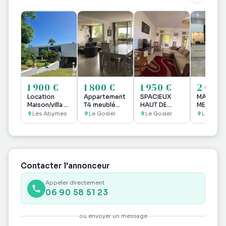
1 900 €
1 800 €
1 950 €
2 080 
Location
Appartement
SPACIEUX
MAISON 
Maison/villa 5
T4 meublé
HAUT DE
MEUBLE -
pièces
VUE MER à la
VILLA MEUBLE
m2 GRA
Les Abymes
Le Gosier
Le Gosier
Les Aby
Marina
F6 DANS
SUPERFIC
PROPRIÉTÉ
LES ABY
PRIVEE
Contacter l'annonceur
Appeler directement
06 90 58 51 23
ou envoyer un message