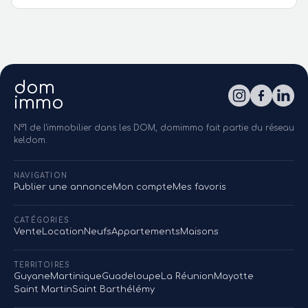
dom
immo
N°1 de l'immobilier dans les DOM, domimmo fait partie du réseau
keldom.
NAVIGATION
Publier une annonce
Mon compte
Mes favoris
CATÉGORIES
Vente
Location
Neufs
Appartements
Maisons
TERRITOIRES
Guyane
Martinique
Guadeloupe
La Réunion
Mayotte
Saint Martin
Saint Barthélémy