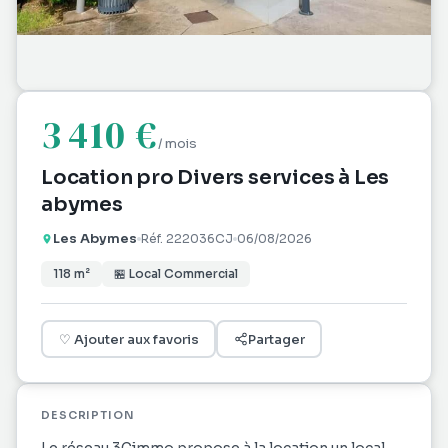
3 410 €
/ mois
Location pro Divers services à Les
abymes
Les Abymes
Réf.
222036CJ
06/08/2026
118
m²
🏪
Local Commercial
♡
Ajouter aux favoris
Partager
DESCRIPTION