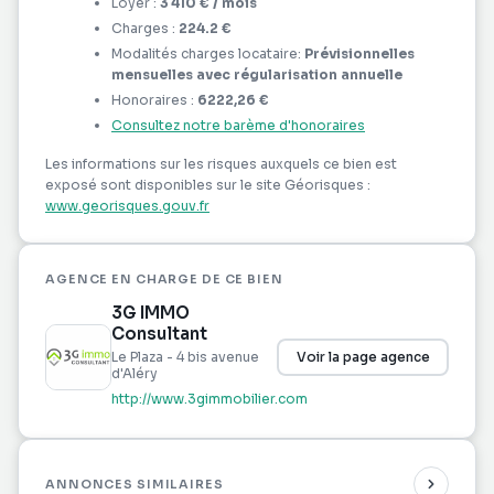
Loyer :
3 410 €
/ mois
Votre agent commercial 3G IMMO sur place EI -
Charges :
224.2 €
Catherine JUDAIQUE inscrite au RSAC de POINTE
Modalités charges locataire:
Prévisionnelles
A PITRE n° 879 798 361
mensuelles avec régularisation annuelle
Selon l'article L.561.5 du Code Monétaire et
Honoraires :
6222,26 €
Financier, pour l'organisation de la visite, la
Consultez notre barème d'honoraires
présentation d'une pièce d'identité vous sera
Les informations sur les risques auxquels ce bien est
demandée.
exposé sont disponibles sur le site Géorisques :
Les informations sur les risques auxquels ce bien
www.georisques.gouv.fr
est exposé sont disponibles sur le site Géorisques :
www.georisques.gouv.fr
AGENCE EN CHARGE DE CE BIEN
3G IMMO
Consultant
Le Plaza - 4 bis avenue
Voir la page agence
d'Aléry
http://www.3gimmobilier.com
ANNONCES SIMILAIRES