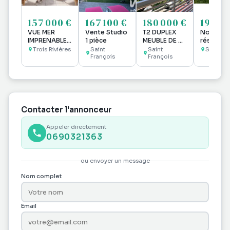
157 000 €
167 100 €
180 000 €
199 90
VUE MER
Vente Studio
T2 DUPLEX
Nouvelle
IMPRENABLE -
1 pièce
MEUBLE DE 58
résidenc
A VENDRE
M2 VUE
DIAMANT,
Trois Rivières
Saint
Saint
Sainte 
Studio à Trois
François
MARINA ET
François
Sainte An
Rivières
GOLF AVEC 2
quartier
SD'EAU
Gissac,
Contacter l'annonceur
Appeler directement
0690321363
ou envoyer un message
Nom complet
Email