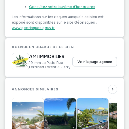
de qualité.
Consultez notre barème d'honoraires
Votre agence AMI IMMOBILIER se tient à votre
Les informations sur les risques auxquels ce bien est
disposition pour organiser une visite et vous
exposé sont disponibles sur le site Géorisques :
accompagner dans votre projet immobilier.
www.georisques.gouv.fr
AGENCE EN CHARGE DE CE BIEN
AMI IMMOBILIER
Voir la page agence
19 Imm Le Patio Rue
Ferdinad Forest ZI Jarry
ANNONCES SIMILAIRES