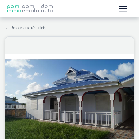
dom
dom
dom
immo
emploi
auto
← Retour aux résultats