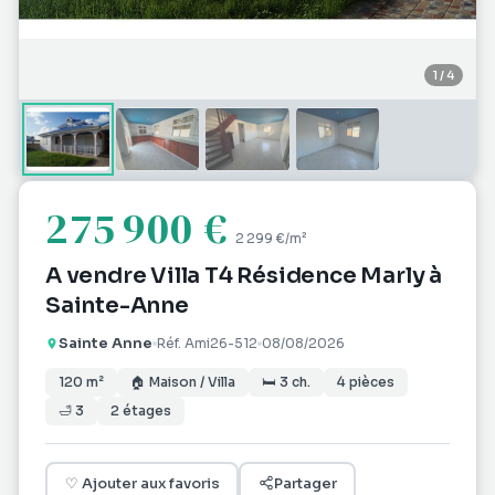
1
/
4
275 900 €
2 299 €
/m²
A vendre Villa T4 Résidence Marly à
Sainte-Anne
Sainte Anne
Réf.
Ami26-512
08/08/2026
120
m²
🏠
Maison / Villa
🛏
3
ch.
4
pièces
🛁
3
2
étages
♡
Ajouter aux favoris
Partager