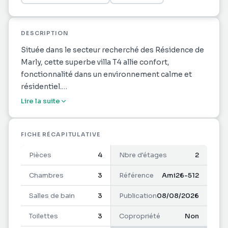
DESCRIPTION
Située dans le secteur recherché des Résidence de
Marly, cette superbe villa T4 allie confort,
fonctionnalité dans un environnement calme et
résidentiel.
Dès l'entrée, vous serez séduits par les volumes,
Lire la suite
l'agencement intelligent et l'atmosphère
chaleureuse de cette maison pensée pour le bien-
être au quotidien.
FICHE RÉCAPITULATIVE
La villa se compose de :
Pièces
4
Nbre d'étages
2
3 chambres climatisées
Chambres
3
Référence
Ami26-512
2 chambres situées au rez-de-chaussée
Salles de bain
3
Publication
08/08/2026
Une troisième chambre à l'étage offrant davantage
d'intimité
Toilettes
3
Copropriété
Non
Chaque chambre dispose de sa propre salle de