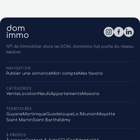
dom
immo
N°1 de l'immobilier dans les DOM, domimmo fait partie du réseau
keldom.
NAVIGATION
Publier une annonce
Mon compte
Mes favoris
CATÉGORIES
Vente
Location
Neufs
Appartements
Maisons
TERRITOIRES
Guyane
Martinique
Guadeloupe
La Réunion
Mayotte
Saint Martin
Saint Barthélémy
À PROPOS