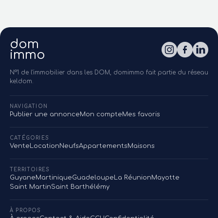
dom
immo
N°1 de l'immobilier dans les DOM, domimmo fait partie du réseau
keldom.
NAVIGATION
Publier une annonce
Mon compte
Mes favoris
CATÉGORIES
Vente
Location
Neufs
Appartements
Maisons
TERRITOIRES
Guyane
Martinique
Guadeloupe
La Réunion
Mayotte
Saint Martin
Saint Barthélémy
À PROPOS