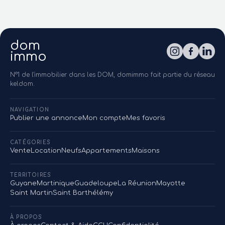
dom
immo
N°1 de l'immobilier dans les DOM, domimmo fait partie du réseau
keldom.
NAVIGATION
Publier une annonce
Mon compte
Mes favoris
CATÉGORIES
Vente
Location
Neufs
Appartements
Maisons
TERRITOIRES
Guyane
Martinique
Guadeloupe
La Réunion
Mayotte
Saint Martin
Saint Barthélémy
À PROPOS