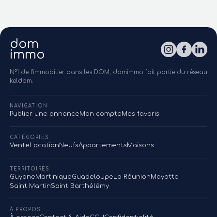
dom
immo
N°1 de l'immobilier dans les DOM, domimmo fait partie du réseau
keldom.
NAVIGATION
Publier une annonce
Mon compte
Mes favoris
CATÉGORIES
Vente
Location
Neufs
Appartements
Maisons
TERRITOIRES
Guyane
Martinique
Guadeloupe
La Réunion
Mayotte
Saint Martin
Saint Barthélémy
À PROPOS