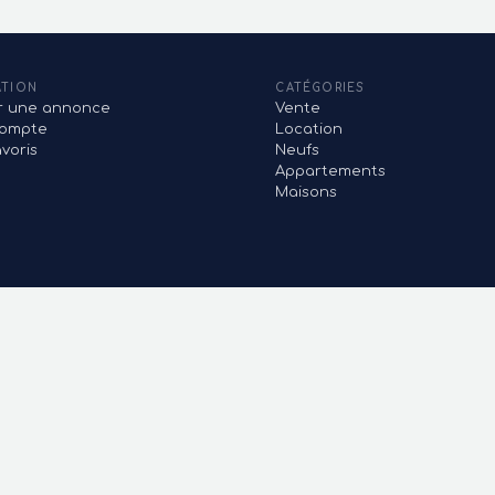
ATION
CATÉGORIES
er une annonce
Vente
ompte
Location
voris
Neufs
Appartements
Maisons