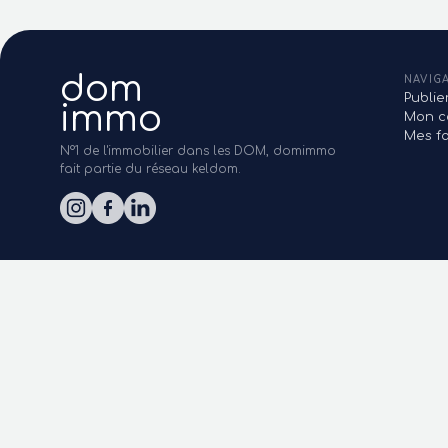
dom
NAVIG
Publi
immo
Mon c
Mes fa
N°1 de l'immobilier dans les DOM, domimmo
fait partie du réseau keldom.