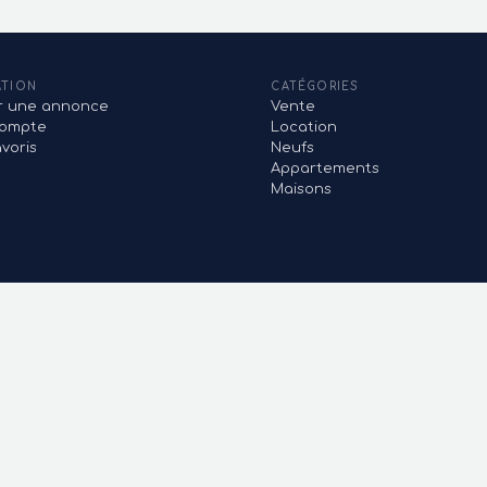
ATION
CATÉGORIES
er une annonce
Vente
ompte
Location
voris
Neufs
Appartements
Maisons