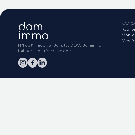
dom
NAVIG
Publi
immo
Mon c
Mes fa
N°1 de l'immobilier dans les DOM, domimmo
fait partie du réseau keldom.