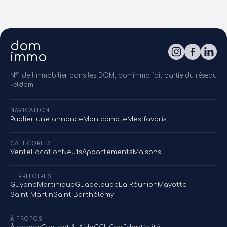
dom
immo
N°1 de l'immobilier dans les DOM, domimmo fait partie du réseau
keldom.
NAVIGATION
Publier une annonce
Mon compte
Mes favoris
CATÉGORIES
Vente
Location
Neufs
Appartements
Maisons
TERRITOIRES
Guyane
Martinique
Guadeloupe
La Réunion
Mayotte
Saint Martin
Saint Barthélémy
À PROPOS