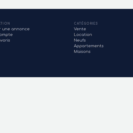
ATION
CATÉGORIES
er une annonce
Vente
ompte
Location
voris
Neufs
Appartements
Maisons