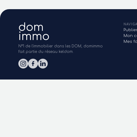
dom
NAVIG
Publi
immo
Mon c
Mes fa
N°1 de l'immobilier dans les DOM, domimmo
fait partie du réseau keldom.