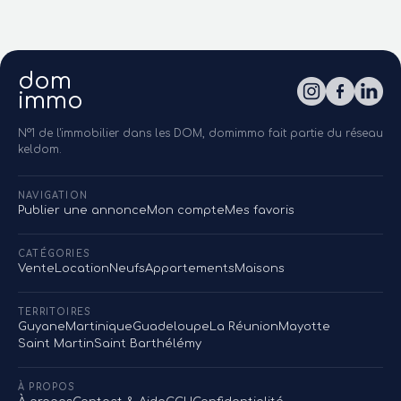
dom
immo
N°1 de l'immobilier dans les DOM, domimmo fait partie du réseau
keldom.
NAVIGATION
Publier une annonce
Mon compte
Mes favoris
CATÉGORIES
Vente
Location
Neufs
Appartements
Maisons
TERRITOIRES
Guyane
Martinique
Guadeloupe
La Réunion
Mayotte
Saint Martin
Saint Barthélémy
À PROPOS