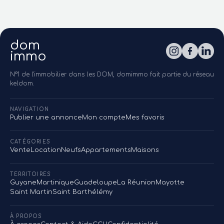
dom
immo
N°1 de l'immobilier dans les DOM, domimmo fait partie du réseau
keldom.
NAVIGATION
Publier une annonce
Mon compte
Mes favoris
CATÉGORIES
Vente
Location
Neufs
Appartements
Maisons
TERRITOIRES
Guyane
Martinique
Guadeloupe
La Réunion
Mayotte
Saint Martin
Saint Barthélémy
À PROPOS