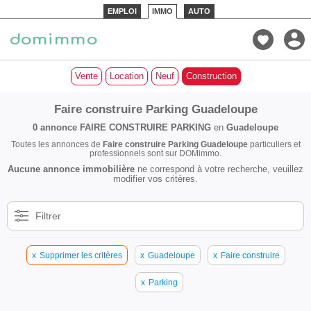
EMPLOI
IMMO
AUTO
Vente
Location
Neuf
Construction
Faire construire Parking Guadeloupe
0 annonce
FAIRE CONSTRUIRE PARKING
en
Guadeloupe
Toutes les annonces de
Faire construire Parking Guadeloupe
particuliers et
professionnels sont sur DOMimmo.
Aucune annonce immobilière
ne correspond à votre recherche, veuillez
modifier vos critères.
Filtrer
x
Supprimer les critères
x
Guadeloupe
x
Faire construire
x
Parking