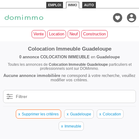
EMPLOI
IMMO
AUTO
Vente
Location
Neuf
Construction
Colocation Immeuble Guadeloupe
0 annonce
COLOCATION IMMEUBLE
en
Guadeloupe
Toutes les annonces de
Colocation Immeuble Guadeloupe
particuliers et
professionnels sont sur DOMimmo.
Aucune annonce immobilière
ne correspond à votre recherche, veuillez
modifier vos critères.
Filtrer
x
Supprimer les critères
x
Guadeloupe
x
Colocation
x
Immeuble