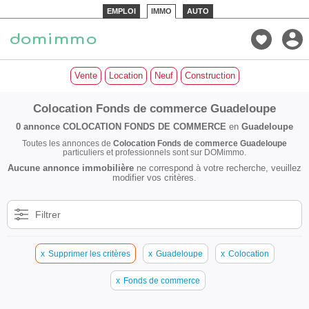
EMPLOI
IMMO
AUTO
Vente
Location
Neuf
Construction
Colocation Fonds de commerce Guadeloupe
0 annonce
COLOCATION FONDS DE COMMERCE
en
Guadeloupe
Toutes les annonces de
Colocation Fonds de commerce Guadeloupe
particuliers et professionnels sont sur DOMimmo.
Aucune annonce immobilière
ne correspond à votre recherche, veuillez
modifier vos critères.
Filtrer
x
Supprimer les critères
x
Guadeloupe
x
Colocation
x
Fonds de commerce