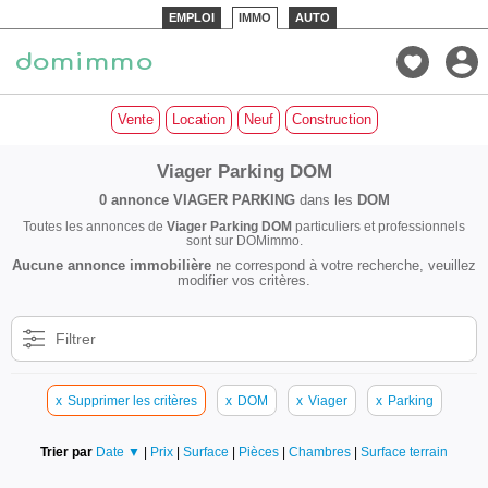
EMPLOI
IMMO
AUTO
Vente
Location
Neuf
Construction
Viager Parking DOM
0 annonce
VIAGER PARKING
dans les
DOM
Toutes les annonces de
Viager Parking DOM
particuliers et professionnels
sont sur DOMimmo.
Aucune annonce immobilière
ne correspond à votre recherche, veuillez
modifier vos critères.
Filtrer
x
Supprimer les critères
x
DOM
x
Viager
x
Parking
Trier par
Date ▼
|
Prix
|
Surface
|
Pièces
|
Chambres
|
Surface terrain