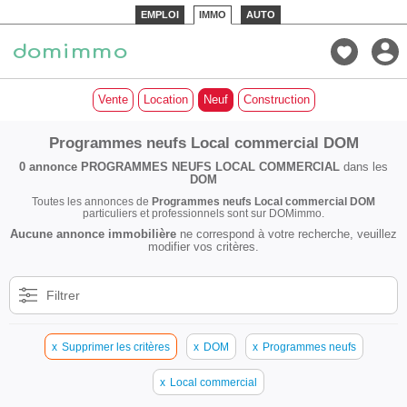
EMPLOI
IMMO
AUTO
Vente
Location
Neuf
Construction
Programmes neufs Local commercial DOM
0 annonce
PROGRAMMES NEUFS LOCAL COMMERCIAL
dans les
DOM
Toutes les annonces de
Programmes neufs Local commercial DOM
particuliers et professionnels sont sur DOMimmo.
Aucune annonce immobilière
ne correspond à votre recherche, veuillez
modifier vos critères.
Filtrer
x
Supprimer les critères
x
DOM
x
Programmes neufs
x
Local commercial