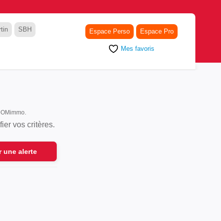
tin
SBH
Espace Perso
Espace Pro
Mes favoris
r DOMimmo.
er vos critères.
r une alerte