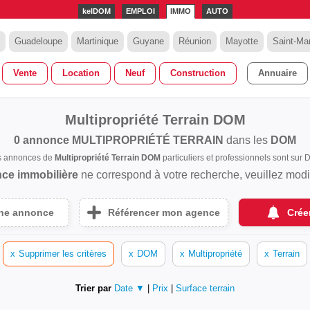
kelDOM
EMPLOI
IMMO
AUTO
Guadeloupe
Martinique
Guyane
Réunion
Mayotte
Saint-Mar
Vente
Location
Neuf
Construction
Annuaire
Multipropriété Terrain DOM
0 annonce
MULTIPROPRIÉTÉ TERRAIN
dans les
DOM
es annonces de
Multipropriété Terrain DOM
particuliers et professionnels sont su
ce immobilière
ne correspond à votre recherche, veuillez modifi
une annonce
Référencer mon agence
Crée
x
Supprimer les critères
x
DOM
x
Multipropriété
x
Terrain
Trier par
Date ▼
|
Prix
|
Surface terrain