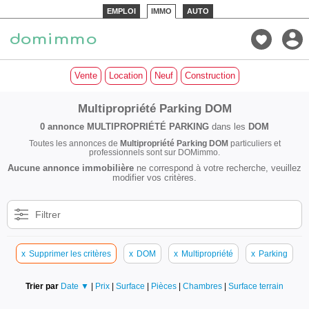
EMPLOI
IMMO
AUTO
Vente
Location
Neuf
Construction
Multipropriété Parking DOM
0 annonce
MULTIPROPRIÉTÉ PARKING
dans les
DOM
Toutes les annonces de
Multipropriété Parking DOM
particuliers et
professionnels sont sur DOMimmo.
Aucune annonce immobilière
ne correspond à votre recherche, veuillez
modifier vos critères.
Filtrer
x
Supprimer les critères
x
DOM
x
Multipropriété
x
Parking
Trier par
Date ▼
|
Prix
|
Surface
|
Pièces
|
Chambres
|
Surface terrain