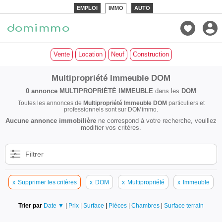
EMPLOI
IMMO
AUTO
Vente
Location
Neuf
Construction
Multipropriété Immeuble DOM
0 annonce
MULTIPROPRIÉTÉ IMMEUBLE
dans les
DOM
Toutes les annonces de
Multipropriété Immeuble DOM
particuliers et
professionnels sont sur DOMimmo.
Aucune annonce immobilière
ne correspond à votre recherche, veuillez
modifier vos critères.
Filtrer
x
Supprimer les critères
x
DOM
x
Multipropriété
x
Immeuble
Trier par
Date ▼
|
Prix
|
Surface
|
Pièces
|
Chambres
|
Surface terrain