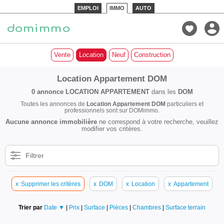
EMPLOI
IMMO
AUTO
Vente
Location
Neuf
Construction
Location Appartement DOM
0 annonce
LOCATION APPARTEMENT
dans les
DOM
Toutes les annonces de
Location Appartement DOM
particuliers et
professionnels sont sur DOMimmo.
Aucune annonce immobilière
ne correspond à votre recherche, veuillez
modifier vos critères.
Filtrer
x
Supprimer les critères
x
DOM
x
Location
x
Appartement
Trier par
Date ▼
|
Prix
|
Surface
|
Pièces
|
Chambres
|
Surface terrain