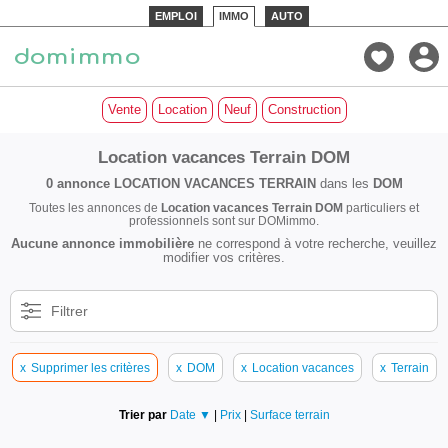
EMPLOI
IMMO
AUTO
Vente
Location
Neuf
Construction
Location vacances Terrain DOM
0 annonce
LOCATION VACANCES TERRAIN
dans les
DOM
Toutes les annonces de
Location vacances Terrain DOM
particuliers et
professionnels sont sur DOMimmo.
Aucune annonce immobilière
ne correspond à votre recherche, veuillez
modifier vos critères.
Filtrer
x
Supprimer les critères
x
DOM
x
Location vacances
x
Terrain
Trier par
Date ▼
|
Prix
|
Surface terrain