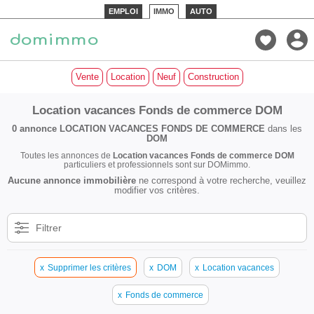
EMPLOI
IMMO
AUTO
Vente
Location
Neuf
Construction
Location vacances Fonds de commerce DOM
0 annonce
LOCATION VACANCES FONDS DE COMMERCE
dans les
DOM
Toutes les annonces de
Location vacances Fonds de commerce DOM
particuliers et professionnels sont sur DOMimmo.
Aucune annonce immobilière
ne correspond à votre recherche, veuillez
modifier vos critères.
Filtrer
x
Supprimer les critères
x
DOM
x
Location vacances
x
Fonds de commerce