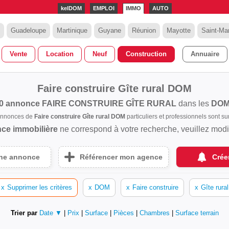
kelDOM
EMPLOI
IMMO
AUTO
Guadeloupe
Martinique
Guyane
Réunion
Mayotte
Saint-Mar
Vente
Location
Neuf
Construction
Annuaire
Faire construire Gîte rural DOM
0 annonce
FAIRE CONSTRUIRE GÎTE RURAL
dans les
DO
 annonces de
Faire construire Gîte rural DOM
particuliers et professionnels sont 
ce immobilière
ne correspond à votre recherche, veuillez modifi
une annonce
Référencer mon agence
Crée
x
Supprimer les critères
x
DOM
x
Faire construire
x
Gîte rural
Trier par
Date ▼
|
Prix
|
Surface
|
Pièces
|
Chambres
|
Surface terrain