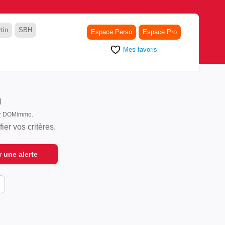
tin
SBH
Espace Perso
Espace Pro
Mes favoris
M
sur DOMimmo.
er vos critères.
r une alerte