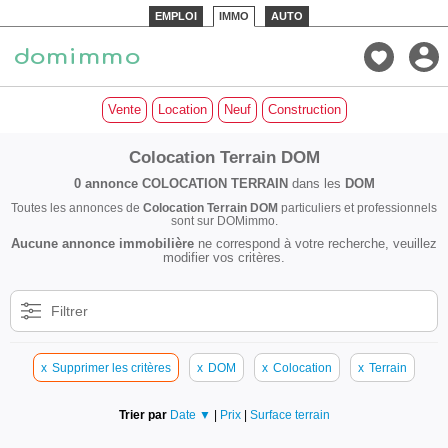
EMPLOI
IMMO
AUTO
Vente
Location
Neuf
Construction
Colocation Terrain DOM
0 annonce
COLOCATION TERRAIN
dans les
DOM
Toutes les annonces de
Colocation Terrain DOM
particuliers et professionnels
sont sur DOMimmo.
Aucune annonce immobilière
ne correspond à votre recherche, veuillez
modifier vos critères.
Filtrer
x
Supprimer les critères
x
DOM
x
Colocation
x
Terrain
Trier par
Date ▼
|
Prix
|
Surface terrain