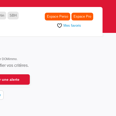
tin
SBH
Espace Perso
Espace Pro
Mes favoris
 sur DOMimmo.
er vos critères.
r une alerte
e