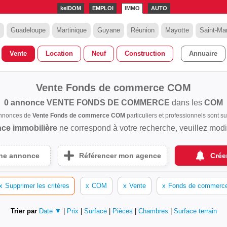
kelDOM
EMPLOI
IMMO
AUTO
Guadeloupe
Martinique
Guyane
Réunion
Mayotte
Saint-Mar
Vente
Location
Neuf
Construction
Annuaire
Vente Fonds de commerce COM
0 annonce
VENTE FONDS DE COMMERCE
dans les
COM
annonces de
Vente Fonds de commerce COM
particuliers et professionnels sont
ce immobilière
ne correspond à votre recherche, veuillez modifi
une annonce
Référencer mon agence
Crée
x
Supprimer les critères
x
COM
x
Vente
x
Fonds de commerc
Trier par
Date ▼
|
Prix
|
Surface
|
Pièces
|
Chambres
|
Surface terrain