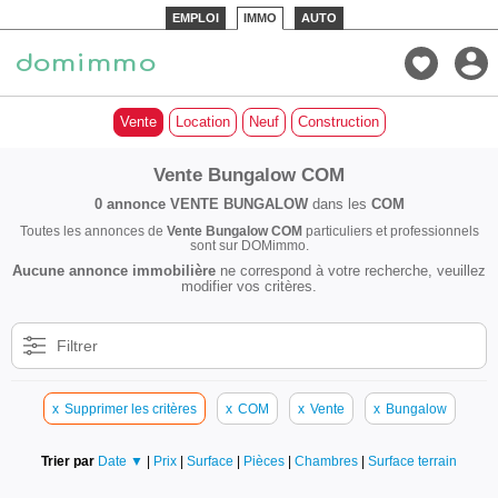
EMPLOI
IMMO
AUTO
Vente
Location
Neuf
Construction
Vente Bungalow COM
0 annonce
VENTE BUNGALOW
dans les
COM
Toutes les annonces de
Vente Bungalow COM
particuliers et professionnels
sont sur DOMimmo.
Aucune annonce immobilière
ne correspond à votre recherche, veuillez
modifier vos critères.
Filtrer
x
Supprimer les critères
x
COM
x
Vente
x
Bungalow
Trier par
Date ▼
|
Prix
|
Surface
|
Pièces
|
Chambres
|
Surface terrain