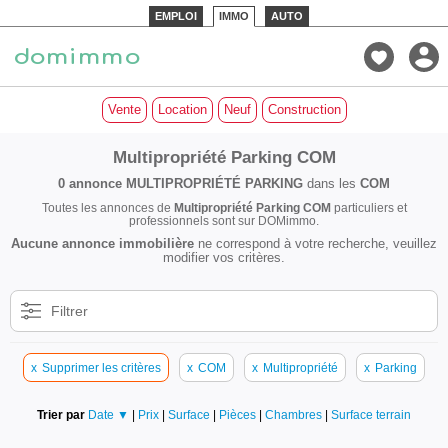
EMPLOI
IMMO
AUTO
Vente
Location
Neuf
Construction
Multipropriété Parking COM
0 annonce
MULTIPROPRIÉTÉ PARKING
dans les
COM
Toutes les annonces de
Multipropriété Parking COM
particuliers et
professionnels sont sur DOMimmo.
Aucune annonce immobilière
ne correspond à votre recherche, veuillez
modifier vos critères.
Filtrer
x
Supprimer les critères
x
COM
x
Multipropriété
x
Parking
Trier par
Date ▼
|
Prix
|
Surface
|
Pièces
|
Chambres
|
Surface terrain