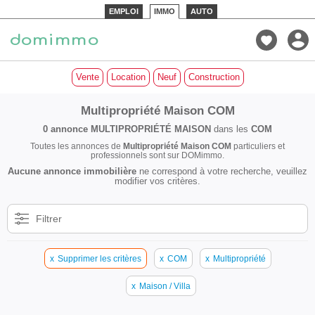
EMPLOI
IMMO
AUTO
Vente
Location
Neuf
Construction
Multipropriété Maison COM
0 annonce
MULTIPROPRIÉTÉ MAISON
dans les
COM
Toutes les annonces de
Multipropriété Maison COM
particuliers et
professionnels sont sur DOMimmo.
Aucune annonce immobilière
ne correspond à votre recherche, veuillez
modifier vos critères.
Filtrer
x
Supprimer les critères
x
COM
x
Multipropriété
x
Maison / Villa