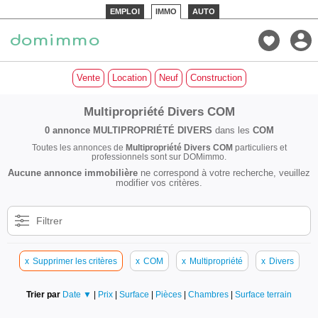
EMPLOI
IMMO
AUTO
Vente
Location
Neuf
Construction
Multipropriété Divers COM
0 annonce
MULTIPROPRIÉTÉ DIVERS
dans les
COM
Toutes les annonces de
Multipropriété Divers COM
particuliers et
professionnels sont sur DOMimmo.
Aucune annonce immobilière
ne correspond à votre recherche, veuillez
modifier vos critères.
Filtrer
x
Supprimer les critères
x
COM
x
Multipropriété
x
Divers
Trier par
Date ▼
|
Prix
|
Surface
|
Pièces
|
Chambres
|
Surface terrain