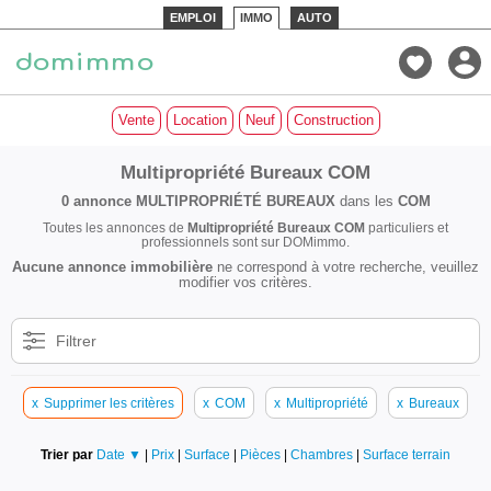
EMPLOI
IMMO
AUTO
Vente
Location
Neuf
Construction
Multipropriété Bureaux COM
0 annonce
MULTIPROPRIÉTÉ BUREAUX
dans les
COM
Toutes les annonces de
Multipropriété Bureaux COM
particuliers et
professionnels sont sur DOMimmo.
Aucune annonce immobilière
ne correspond à votre recherche, veuillez
modifier vos critères.
Filtrer
x
Supprimer les critères
x
COM
x
Multipropriété
x
Bureaux
Trier par
Date ▼
|
Prix
|
Surface
|
Pièces
|
Chambres
|
Surface terrain