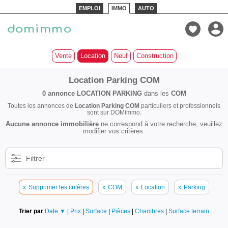
EMPLOI
IMMO
AUTO
Vente
Location
Neuf
Construction
Location Parking COM
0 annonce
LOCATION PARKING
dans les
COM
Toutes les annonces de
Location Parking COM
particuliers et professionnels
sont sur DOMimmo.
Aucune annonce immobilière
ne correspond à votre recherche, veuillez
modifier vos critères.
Filtrer
x
Supprimer les critères
x
COM
x
Location
x
Parking
Trier par
Date ▼
|
Prix
|
Surface
|
Pièces
|
Chambres
|
Surface terrain