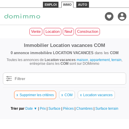
EMPLOI
IMMO
AUTO
Vente
Location
Neuf
Construction
Immobilier Location vacances COM
0 annonce immobilière
LOCATION VACANCES
dans les
COM
Toutes les annonces de
Location vacances
maison
,
appartement
,
terrain
,
entreprise dans les
COM
sont sur DOMimmo
Filtrer
x
Supprimer les critères
x
COM
x
Location vacances
Trier par
Date ▼
|
Prix
|
Surface
|
Pièces
|
Chambres
|
Surface terrain