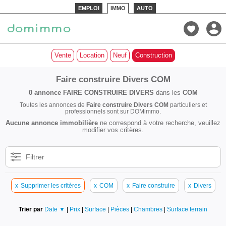
EMPLOI
IMMO
AUTO
Vente
Location
Neuf
Construction
Faire construire Divers COM
0 annonce
FAIRE CONSTRUIRE DIVERS
dans les
COM
Toutes les annonces de
Faire construire Divers COM
particuliers et
professionnels sont sur DOMimmo.
Aucune annonce immobilière
ne correspond à votre recherche, veuillez
modifier vos critères.
Filtrer
x
Supprimer les critères
x
COM
x
Faire construire
x
Divers
Trier par
Date ▼
|
Prix
|
Surface
|
Pièces
|
Chambres
|
Surface terrain