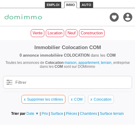
EMPLOI
IMMO
AUTO
Vente
Location
Neuf
Construction
Immobilier Colocation COM
0 annonce immobilière
COLOCATION
dans les
COM
Toutes les annonces de
Colocation
maison
,
appartement
,
terrain
, entreprise
dans les
COM
sont sur DOMimmo
Filtrer
x
Supprimer les critères
x
COM
x
Colocation
Trier par
Date ▼
|
Prix
|
Surface
|
Pièces
|
Chambres
|
Surface terrain